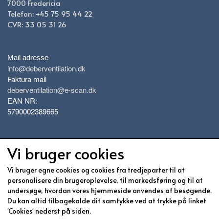
7000 Fredericia
Telefon: +45 75 95 44 22
CVR: 33 05 31 26
Mail adresse
info@deberventilation.dk
Faktura mail
deberventilation@e-scan.dk
EAN NR:
5790002389665
Vi bruger cookies
Vi bruger egne cookies og cookies fra tredjeparter til at
Information
personalisere din brugeroplevelse, til markedsføring og til at
undersøge, hvordan vores hjemmeside anvendes af besøgende.
Medarbejdere
Du kan altid tilbagekalde dit samtykke ved at trykke på linket
Om os
'Cookies' nederst på siden.
Nyheder