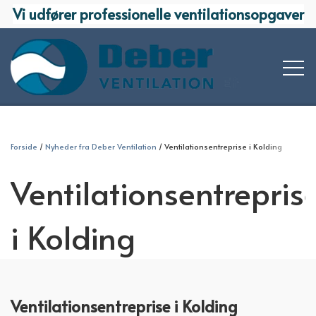
Vi udfører professionelle ventilationsopgaver
KOMPETENCER
Forside
Nyheder fra Deber Ventilation
Ventilationsentreprise i Kolding
PROJEKTERING
Ventilationsentrepris
VI TILBYDER
PROJEKT & ENTREPRISE
AFFUGTNING
REFERENCER
i Kolding
OMBYGNINGER OG MINDRE OPGAVER
BEFUGTNING
KONTAKT OS
KLIMARUM
OM OS
Ventilationsentreprise i Kolding
BOLIGVENTILATION
MEDARBEJDERE