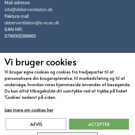
Mail adresse
info@deberventilation.dk
Faktura mail
deberventilation@e-scan.dk
EAN NR:
5790002389665
Vi bruger cookies
Vi bruger egne cookies og cookies fra tredjeparter til at
Information
personalisere din brugeroplevelse, til markedsføring og til at
undersøge, hvordan vores hjemmeside anvendes af besøgende.
Medarbejdere
Du kan altid tilbagekalde dit samtykke ved at trykke på linket
Om os
'Cookies' nederst på siden.
Nyheder
Læs mere om cookies her
AFVIS
ACCEPTER