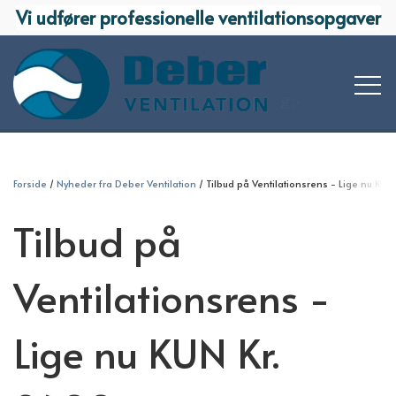
Vi udfører professionelle ventilationsopgaver
KOMPETENCER
Forside
Nyheder fra Deber Ventilation
Tilbud på Ventilationsrens - Lige nu KUN
PROJEKTERING
Tilbud på
VI TILBYDER
PROJEKT & ENTREPRISE
AFFUGTNING
REFERENCER
Ventilationsrens -
OMBYGNINGER OG MINDRE OPGAVER
BEFUGTNING
KONTAKT OS
Lige nu KUN Kr.
KLIMARUM
OM OS
BOLIGVENTILATION
MEDARBEJDERE