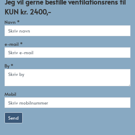
Jeg vil gerne bestille ventilationsrens til
KUN kr. 2400,-
Navn *
e-mail *
By *
Mobil
Send