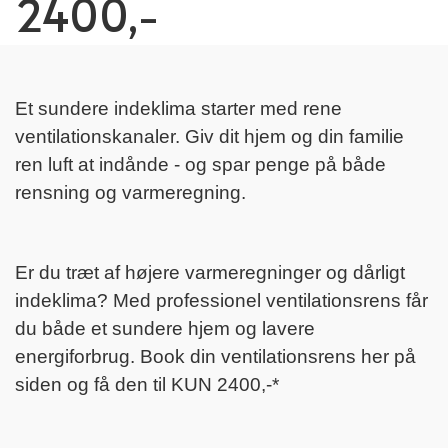
2400,-
INDUSTRIVENTILATION
LEDIGE STILLINGER
KOMFORTVENTILATION
ESG-RAPPORT
Et sundere indeklima starter med rene
ENERGIOPTIMERING
NYHEDER
ventilationskanaler.
Giv dit hjem og din familie
INDREGULERING
ren luft at indånde - og spar penge på både
rensning og varmeregning.
SERVICE
VENTILATIONSRENS
Er du træt af højere varmeregninger og dårligt
indeklima? Med professionel ventilationsrens får
du både et sundere hjem og lavere
energiforbrug. Book din ventilationsrens her på
siden og få den til KUN 2400,-*