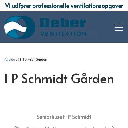
Vi udfører professionelle ventilationsopgaver
KOMPETENCER
Forside
I P Schmidt Gården
PROJEKTERING
I P Schmidt Gården
VI TILBYDER
PROJEKT & ENTREPRISE
AFFUGTNING
REFERENCER
OMBYGNINGER OG MINDRE OPGAVER
BEFUGTNING
KONTAKT OS
KLIMARUM
OM OS
Seniorhuset IP Schmidt
BOLIGVENTILATION
MEDARBEJDERE