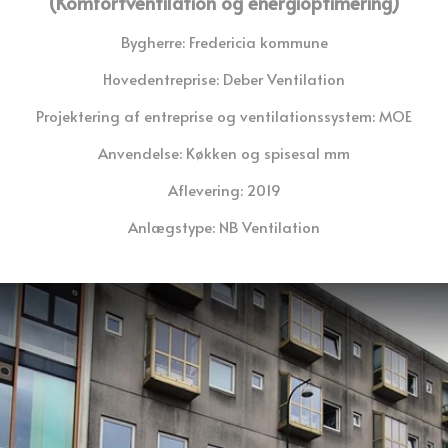
(Komfortventilation og energioptimering)
INDUSTRIVENTILATION
LEDIGE STILLINGER
Bygherre: Fredericia kommune
KOMFORTVENTILATION
Hovedentreprise: Deber Ventilation
ESG-RAPPORT
Projektering af entreprise og ventilationssystem: MOE
ENERGIOPTIMERING
NYHEDER
Anvendelse: Køkken og spisesal mm
INDREGULERING
Aflevering: 2019
SERVICE
Anlægstype: NB Ventilation
VENTILATIONSRENS